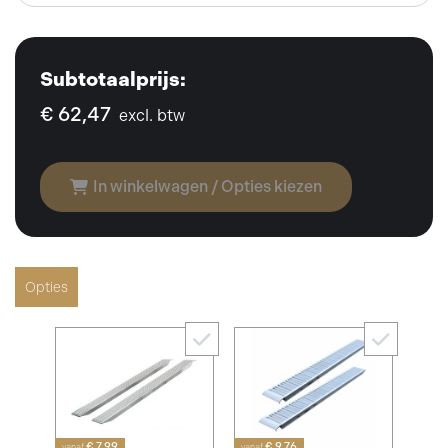
Subtotaalprijs:
€ 62,47
excl. btw
In winkelwagen / Opties kiezen
Opties
€ 7,99
€ 9,76
vanaf
vanaf