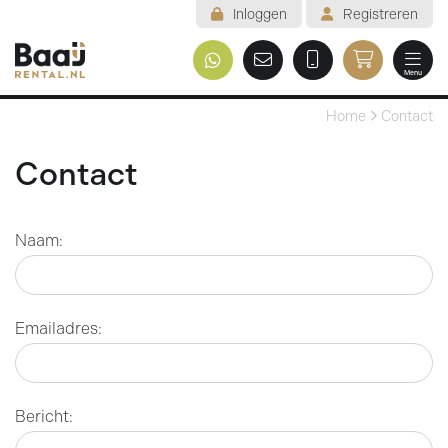
Inloggen
Registreren
Menu
Welkom
Home
Contact
Assortiment
Contact
Veelgestelde vragen
Naam:
Voorwaarden
Contact
Emailadres:
Mijn reservering
Bericht: