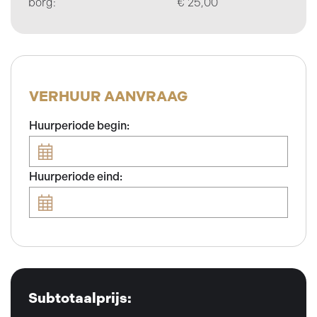
borg:
€ 25,00
VERHUUR AANVRAAG
Huurperiode begin:
Huurperiode eind:
Subtotaalprijs: