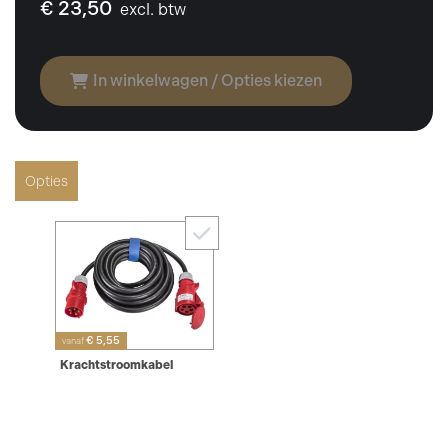
€ 23,50
excl. btw
In winkelwagen / Opties kiezen
Opties
€ 5,55
vanaf
Krachtstroomkabel