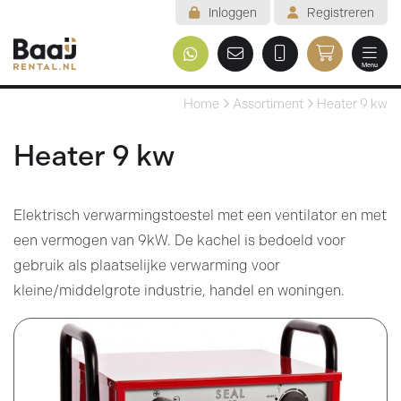
Inloggen
Registreren
Menu
Welkom
Home
Assortiment
Heater 9 kw
Assortiment
Heater 9 kw
Veelgestelde vragen
Elektrisch verwarmingstoestel met een ventilator en met
Voorwaarden
een vermogen van 9kW. De kachel is bedoeld voor
Contact
gebruik als plaatselijke verwarming voor
kleine/middelgrote industrie, handel en woningen.
Mijn reservering