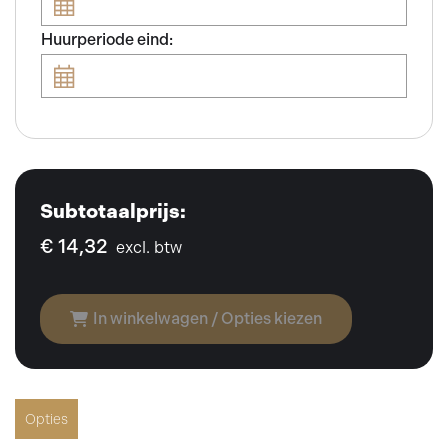
Huurperiode eind:
Subtotaalprijs:
€ 14,32
excl. btw
In winkelwagen / Opties kiezen
Opties