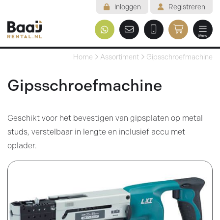
Inloggen
Registreren
Menu
Welkom
Home
Assortiment
Gipsschroefmachine
Assortiment
Gipsschroefmachine
Veelgestelde vragen
Geschikt voor het bevestigen van gipsplaten op metal
Voorwaarden
studs, verstelbaar in lengte en inclusief accu met
Contact
oplader.
Mijn reservering