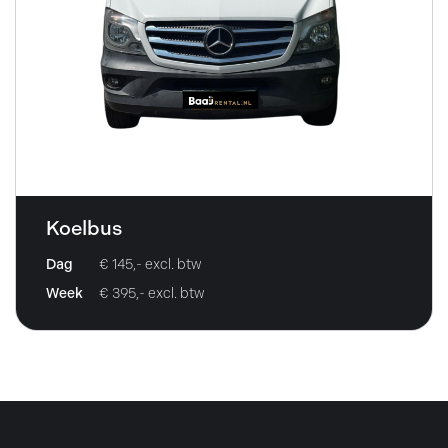
Prijsweergave
excl. btw
incl. btw
Koelbus
Dag
€ 145,- excl. btw
Week
€ 395,- excl. btw