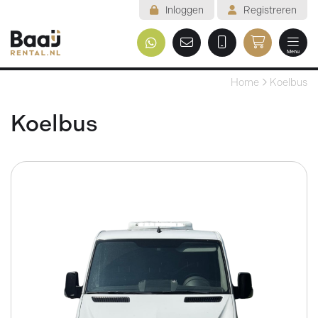
Inloggen
Registreren
Menu
Welkom
Home
Koelbus
Assortiment
Koelbus
Veelgestelde vragen
Voorwaarden
Contact
Mijn reservering