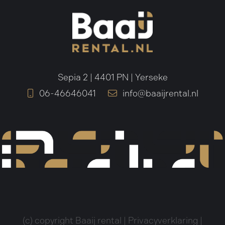
Sepia 2 | 4401 PN | Yerseke
06-46646041
info@baaijrental.nl
(c) copyright Baaij rental |
Privacyverklaring
|