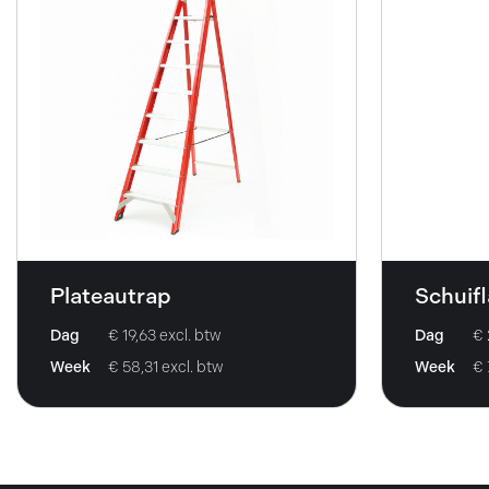
Plateautrap
Schuif
Dag
€ 19,63 excl. btw
Dag
€ 
Week
€ 58,31 excl. btw
Week
€ 