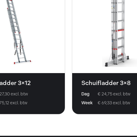
ladder 3×12
Schuifladder 3×8
27,30 excl. btw
Dag
€ 24,75 excl. btw
75,12 excl. btw
Week
€ 69,33 excl. btw