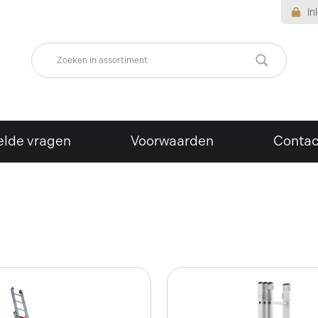
In
elde vragen
Voorwaarden
Contac