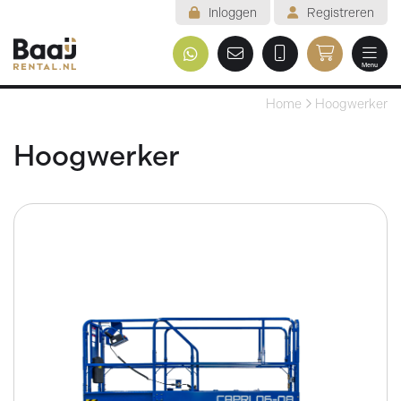
Inloggen
Registreren
Menu
Welkom
Home
Hoogwerker
Assortiment
Hoogwerker
Veelgestelde vragen
Voorwaarden
Contact
Mijn reservering