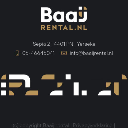
Sepia 2 | 4401 PN | Yerseke
06-46646041
info@baaijrental.nl
(c) copyright Baaij rental |
Privacyverklaring
|