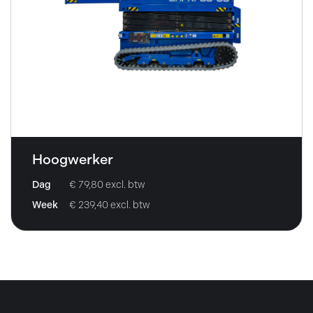
Prijsweergave
excl. btw
incl. btw
Hoogwerker
Dag
€ 79,80 excl. btw
Week
€ 239,40 excl. btw