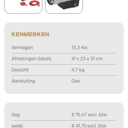
KENMERKEN
Vermogen
13,3 Kw
Afmetingen (lxbxh)
41 x 23 x 31 cm
Gewicht
4,7 kg
Aansluiting
Gas
dag:
€ 15,67 excl. btw
week:
€ 41,70 excl. btw