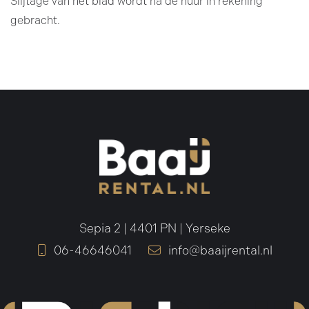
Slijtage van het blad wordt na de huur in rekening
gebracht.
Sepia 2 | 4401 PN | Yerseke
06-46646041
info@baaijrental.nl