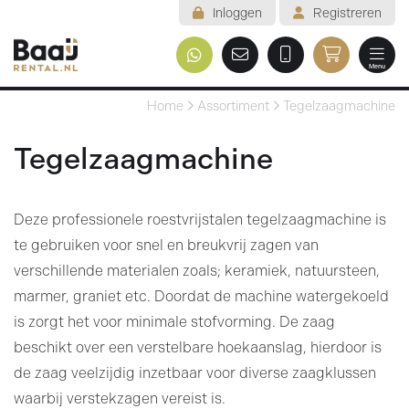
Inloggen
Registreren
Menu
Welkom
Home
Assortiment
Tegelzaagmachine
Assortiment
Tegelzaagmachine
Veelgestelde vragen
Deze professionele roestvrijstalen tegelzaagmachine is
Voorwaarden
te gebruiken voor snel en breukvrij zagen van
Contact
verschillende materialen zoals; keramiek, natuursteen,
marmer, graniet etc. Doordat de machine watergekoeld
Mijn reservering
is zorgt het voor minimale stofvorming. De zaag
beschikt over een verstelbare hoekaanslag, hierdoor is
de zaag veelzijdig inzetbaar voor diverse zaagklussen
waarbij verstekzagen vereist is.