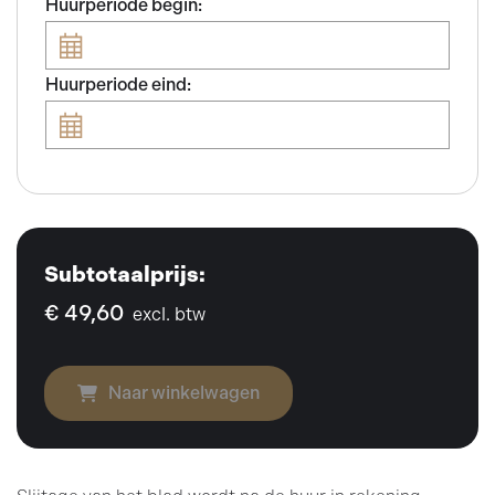
Huurperiode begin:
Huurperiode eind:
Subtotaalprijs:
€ 49,60
excl. btw
Naar winkelwagen