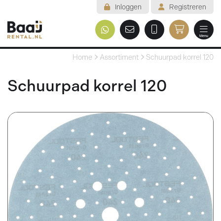
Inloggen
Registreren
Menu
Welkom
Home
Assortiment
Schuurpad korrel 120
Assortiment
Schuurpad korrel 120
Veelgestelde vragen
Voorwaarden
Contact
Mijn reservering