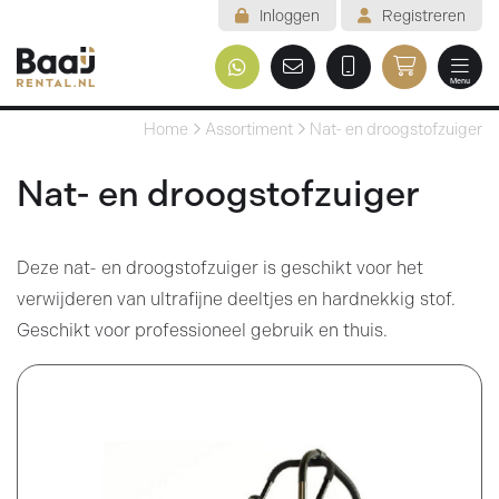
Inloggen
Registreren
Menu
Welkom
Home
Assortiment
Nat- en droogstofzuiger
Assortiment
Nat- en droogstofzuiger
Veelgestelde vragen
Deze nat- en droogstofzuiger is geschikt voor het
Voorwaarden
verwijderen van ultrafijne deeltjes en hardnekkig stof.
Contact
Geschikt voor professioneel gebruik en thuis.
Mijn reservering