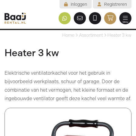
Inloggen
Registreren
Menu
Welkom
Home
Assortiment
Heater 3 kw
Assortiment
Heater 3 kw
Veelgestelde vragen
Elektrische ventilatorkachel voor het gebruik in
Voorwaarden
bijvoorbeeld werkplaats, schuur of garage. Door de
Contact
combinatie van het vermogen, het kleine formaat en de
ingebouwde ventilator geeft deze kachel veel warmte af.
Mijn reservering