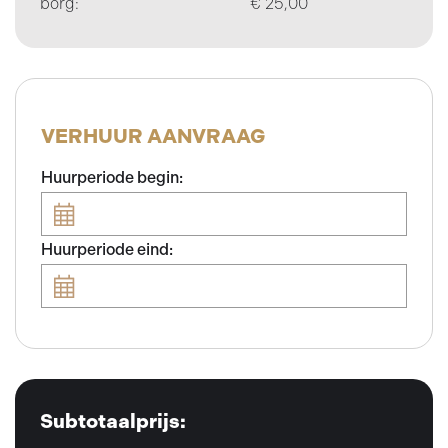
borg:
€ 25,00
VERHUUR AANVRAAG
Huurperiode begin:
Huurperiode eind:
Subtotaalprijs: