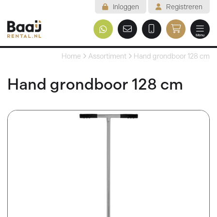
Inloggen
Registreren
Menu
Welkom
Home
Assortiment
Hand grondboor 128 cm
Assortiment
Hand grondboor 128 cm
Veelgestelde vragen
Voorwaarden
Contact
Mijn reservering