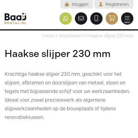
Inloggen
Registreren
Menu
Welkom
Home
Assortiment
Haakse slijper 230 mm
Assortiment
Haakse slijper 230 mm
Veelgestelde vragen
Krachtige haakse slijper 230 mm, geschikt voor het
Voorwaarden
slijpen, afbramen en doorslijpen van metaal, steen en
Contact
tegels met bijpassende schijf voor uw werkzaamheden.
Ideaal voor zowel precisiewerk als algemene
Mijn reservering
slijpwerkzaamheden op de bouwplaats of tijdens
renovatieklussen.