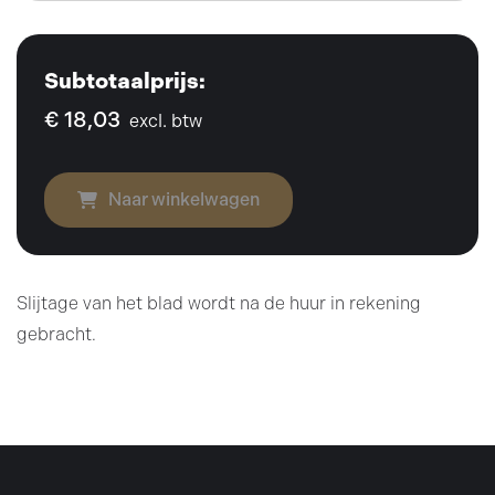
Subtotaalprijs:
€ 18,03
excl. btw
Naar winkelwagen
Slijtage van het blad wordt na de huur in rekening
gebracht.