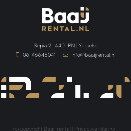
Sepia 2 | 4401 PN | Yerseke
06-46646041
info@baaijrental.nl
(c) copyright Baaij rental |
Privacyverklaring
|