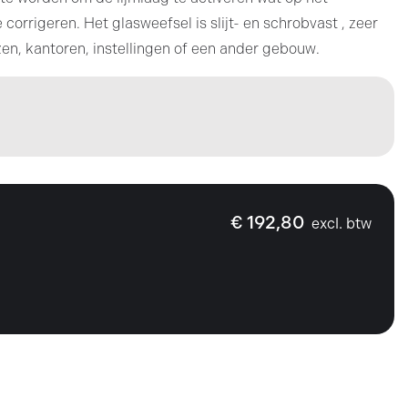
 corrigeren. Het glasweefsel is slijt- en schrobvast , zeer
Prijsweergave
n, kantoren, instellingen of een ander gebouw.
excl. btw
incl. btw
€ 192,80
excl. btw