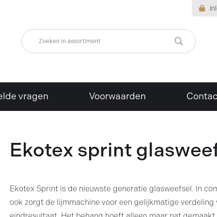
In
elde vragen
Voorwaarden
Contac
Ekotex sprint glaswee
Ekotex Sprint is de nieuwste generatie glasweefsel. In co
ook zorgt de lijmmachine voor een gelijkmatige verdeling v
eindresultaat. Het behang hoeft alleen maar nat gemaakt 