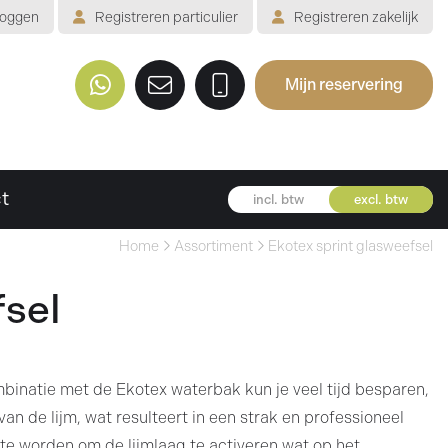
loggen
Registreren
particulier
Registreren
zakelijk
Mijn reservering
Welkom
Assortiment
t
excl. btw
incl. btw
Veelgestelde vragen
Home
Assortiment
Ekotex sprint glasweefsel
Voorwaarden
fsel
Contact
Mijn reservering
mbinatie met de Ekotex waterbak kun je veel tijd besparen,
an de lijm, wat resulteert in een strak en professioneel
te worden om de lijmlaag te activeren wat op het