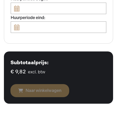
Huurperiode eind:
Subtotaalprijs:
€ 9,82
excl. btw
Naar winkelwagen