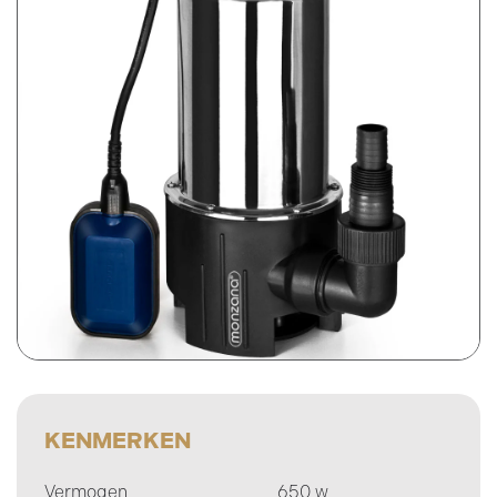
Prijsweergave
excl. btw
incl. btw
KENMERKEN
Vermogen
650 w