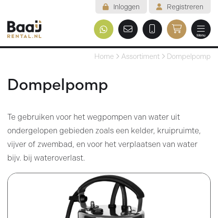
Inloggen
Registreren
Menu
Welkom
Home
Assortiment
Dompelpomp
Assortiment
Dompelpomp
Veelgestelde vragen
Te gebruiken voor het wegpompen van water uit
Voorwaarden
ondergelopen gebieden zoals een kelder, kruipruimte,
Contact
vijver of zwembad, en voor het verplaatsen van water
bijv. bij wateroverlast.
Mijn reservering