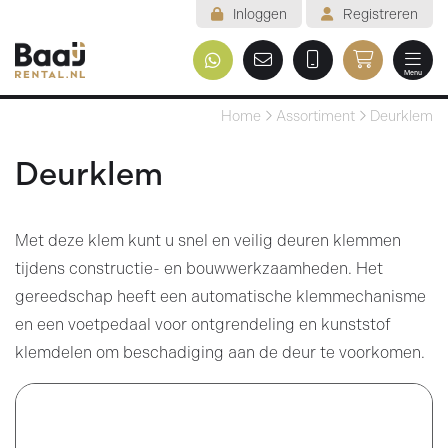
Inloggen
Registreren
Menu
Welkom
Home
Assortiment
Deurklem
Assortiment
Deurklem
Veelgestelde vragen
Met deze klem kunt u snel en veilig deuren klemmen
Voorwaarden
tijdens constructie- en bouwwerkzaamheden. Het
Contact
gereedschap heeft een automatische
klemmechanisme
en een voetpedaal voor ontgrendeling en kunststof
Mijn reservering
klemdelen om beschadiging aan de deur te voorkomen.