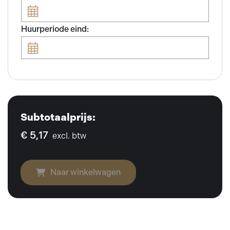
Huurperiode eind:
Subtotaalprijs:
€ 5,17
excl. btw
Naar winkelwagen